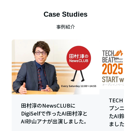
Case Studies
事例紹介
TECH B
田村淳のNewsCLUBに
プンニング
DigiSelfで作ったAI田村淳と
たAI鈴
AI砂山アナが出演しました。
ました。